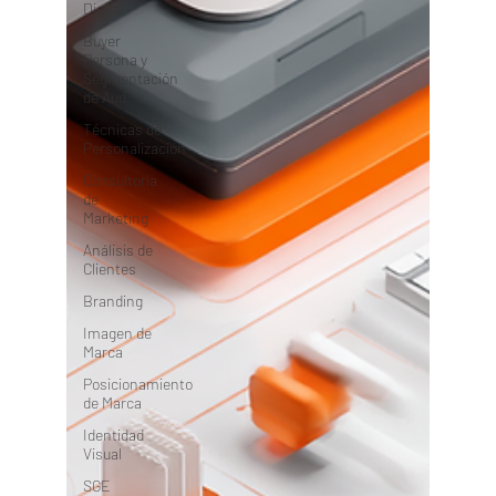
Digital
Buyer
Persona y
Segmentación
de Aud
Técnicas de
Personalización
Consultoría
de
Marketing
Análisis de
Clientes
Branding
Imagen de
Marca
Posicionamiento
de Marca
Identidad
Visual
SGE