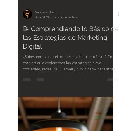
Santiago Nieto
3 jun 2025
4 min de lectura
📝 Comprendiendo lo Básico de
las Estrategias de Marketing
Digital
¿Sabes cómo usar el marketing digital a tu favor? En
este artículo exploramos las estrategias clave —
contenido, redes, SEO, email y publicidad— para atraer
más clientes y hacer crecer tu negocio en línea.