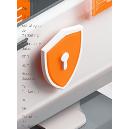
Marketing
Wix
CRM
Estrategias
de
Marketing
Tutoriales y
Guías
SEO
SEM
Redes
Sociales
Email
Marketing
IA
AR
Estrategias
de
Marketing