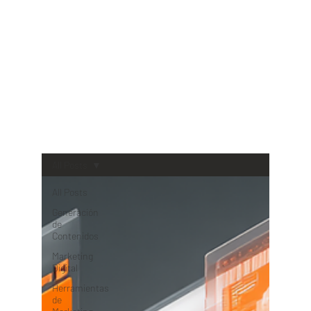
BLO
G
All Posts
All Posts
Generación
de
Contenidos
Marketing
Digital
Herramientas
de