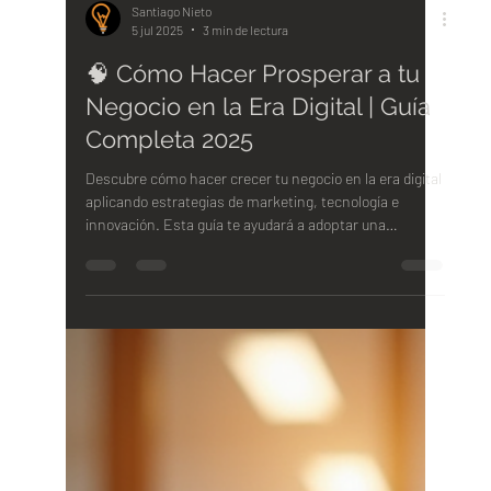
Santiago Nieto
5 jul 2025
3 min de lectura
🧠 Cómo Hacer Prosperar a tu
Negocio en la Era Digital | Guía
Completa 2025
Descubre cómo hacer crecer tu negocio en la era digital
aplicando estrategias de marketing, tecnología e
innovación. Esta guía te ayudará a adoptar una
mentalidad digital, fortalecer tu presencia online y
aprovechar herramientas como el SEO, redes sociales,
automatización y análisis de datos para destacar frente
a la competencia y prepararte para el futuro.