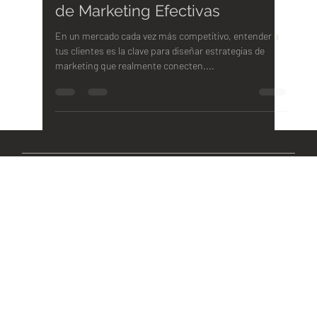
Cómo Usar la Matriz Buyer
Persona para Crear Estrategias
de Marketing Efectivas
En un mercado cada vez más competitivo, entender a
tus clientes es la clave para diseñar estrategias de
marketing que realmente conecten....
ASESOR
CREATIVO